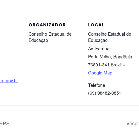
ORGANIZADOR
LOCAL
Conselho Estadual de
Conselho Estadual de
Educação
Educação
Av. Farquar
Porto Velho
,
Rondônia
76801-341
Brazil
+
Google Map
ro.gov.br
Telefone
(69) 98482-0851
CEPS
Véspe