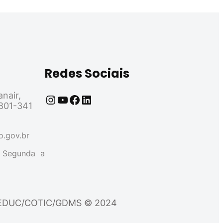
Redes Sociais
nair,
6801-341
o.gov.br
e Segunda a
por SEDUC/COTIC/GDMS © 2024