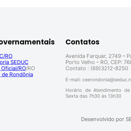
Governamentais
Contatos
C/RO
Avenida Farquar, 2749 – Pa
oria SEDUC
Porto Velho – RO, CEP: 7
 Oficial/RO
/RO
Contato : (69)3212-8250
l de Rondônia
E-mail: ceerondonia@seduc.r
Horário de Atendimento d
Sexta das 7h30 às 13h30
ㅤㅤㅤㅤㅤDesenvolvido 