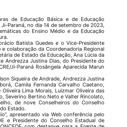
aras de Educação Básica e de Educação
em Ji-Paraná, no dia 14 de setembro de 2023,
 temáticas do Ensino Médio e da Educação
ura.
orácio Batista Guedes e o Vice-Presidente
o e colaboração da Coordenadoria Regional
etária de Estado da Educação, Ana Lúcia da
te Andrezza Justina Dias, do Presidente do
 CRE/Ji-Paraná Rosângela Aparecida Marun
son Siqueira de Andrade, Andrezza Justina
uborá, Camila Fernanda Carvalho Caetano,
Oliveira Lima Morais, Luizmar Oliveira das
o, Severino Bertino Neto e Valter Rincolato,
nselho, de nove Conselheiros do Conselho
 do Estado.
io”, apresentado via
Web conferência
pelo
DE e Presidente do Conselho Estadual de
o FONCEDE com destaque para a Frente de