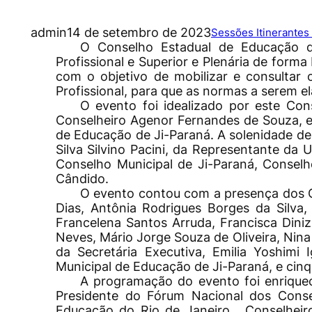
admin
14 de setembro de 2023
Sessões Itinerante
O Conselho Estadual de Educação d
Profissional e Superior e Plenária de forma
com o objetivo de mobilizar e consultar
Profissional, para que as normas a serem el
O evento foi idealizado por este Con
Conselheiro Agenor Fernandes de Souza, e
de Educação de Ji-Paraná. A solenidade de
Silva Silvino Pacini, da Representante da
Conselho Municipal de Ji-Paraná, Consel
Cândido.
O evento contou com a presença dos C
Dias, Antônia Rodrigues Borges da Silva
Francelena Santos Arruda, Francisca Diniz
Neves, Mário Jorge Souza de Oliveira, Nina 
da Secretária Executiva, Emilia Yoshimi
Municipal de Educação de Ji-Paraná, e cinq
A programação do evento foi enriqu
Presidente do Fórum Nacional dos Conse
Educação do Rio de Janeiro, Conselheir