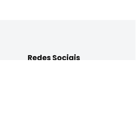
Redes Sociais
nair,
6801-341
o.gov.br
e Segunda a
por SEDUC/COTIC/GDMS © 2024