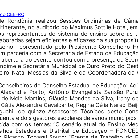
s do CEE-RO
e Rondônia realizou Sessões Ordinárias de Câm
 Itinerante, no auditório do Maximus Sottile Hotel, 
 os representantes do sistema de ensino sobre as
aboradas sejam eficientes e eficazes na sua proposit
selho, representado pelo Presidente Conselheiro H
m parceria com a Secretaria de Estado da Educaçã
 abertura do evento contou com a presença da Secr
 Undime e Secretária Municipal de Ouro Preto do Oes
heiro Natal Messias da Silva e da Coordenadora da
onselheiros do Conselho Estadual de Educação: Adil
, Alexandre Porto, Antônio Evangelista Sansão Pur
 de Melo Martins, Gláucia Mendes da Silva, Irany de 
Cátia Alexandre Cavalcante, Regina Célia Nareci Baij
 Iguchi, de quinze Assessores Técnicos deste Co
uenta e dois gestores escolares de vários municípios
ecida com os temas:
“
O cenário atual do Ensino Méd
lhos Estaduais e Distrital de Educação – FONCE
o Ricardo Tonassi Souto; “Frente de Trabalho d