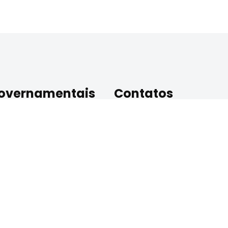
Governamentais
Contatos
C/RO
Avenida Farquar, 2749 – Pa
oria SEDUC
Porto Velho – RO, CEP: 7
 Oficial/RO
/RO
Contato : (69)3212-8250
l de Rondônia
E-mail: ceerondonia@seduc.r
Horário de Atendimento d
Sexta das 7h30 às 13h30
ㅤㅤㅤㅤㅤDesenvolvido 