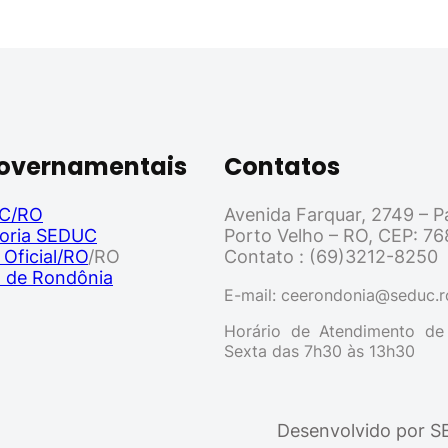
Governamentais
Contatos
C/RO
Avenida Farquar, 2749 – Pa
oria SEDUC
Porto Velho – RO, CEP: 7
 Oficial/RO
/RO
Contato : (69)3212-8250
l de Rondônia
E-mail: ceerondonia@seduc.r
Horário de Atendimento d
Sexta das 7h30 às 13h30
ㅤㅤㅤㅤㅤDesenvolvido 