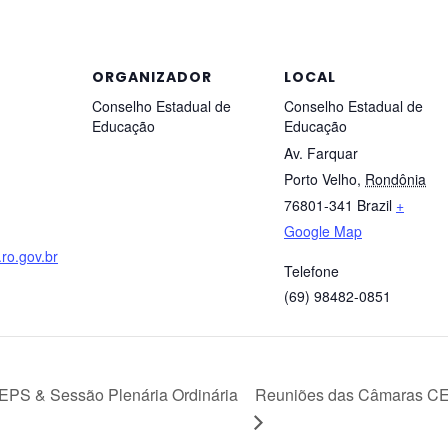
ORGANIZADOR
LOCAL
Conselho Estadual de
Conselho Estadual de
Educação
Educação
Av. Farquar
Porto Velho
,
Rondônia
76801-341
Brazil
+
Google Map
ro.gov.br
Telefone
(69) 98482-0851
Reuniões das Câmaras CE
PS & Sessão Plenária Ordinária