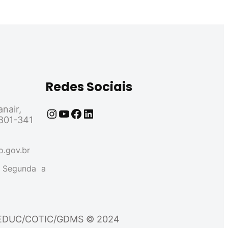
Redes Sociais
nair,
6801-341
o.gov.br
e Segunda a
por SEDUC/COTIC/GDMS © 2024